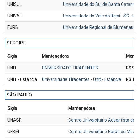
UNISUL
Universidade do Sul de Santa Catarin
UNIVALI
Universidade do Vale do Itajaí - SC - UN
FURB
Universidade Regional de Blumenau - 
SERGIPE
Sigla
Mantenedora
Mensa
UNIT
UNIVERSIDADE TIRADENTES
R$ 9.8
UNIT - Estância
Universidade Tiradentes - Unit - Estância
R$ 10.
SÃO PAULO
Sigla
Mantenedora
UNASP
Centro Universitário Adventista de 
UFBM
Centro Universitário Barão de Mauá-