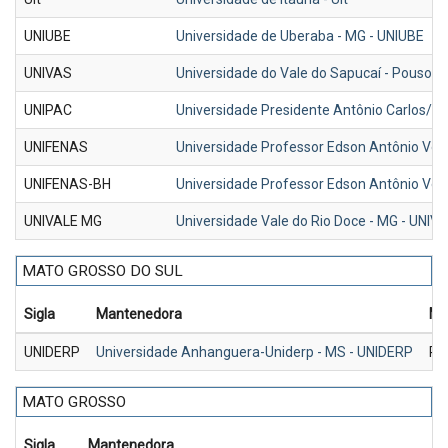
UNIUBE
Universidade de Uberaba - MG - UNIUBE
UNIVAS
Universidade do Vale do Sapucaí - Pouso 
UNIPAC
Universidade Presidente Antônio Carlos/MG
UNIFENAS
Universidade Professor Edson Antônio Ve
UNIFENAS-BH
Universidade Professor Edson Antônio Vel
UNIVALE MG
Universidade Vale do Rio Doce - MG - UNIV
MATO GROSSO DO SUL
Sigla
Mantenedora
Me
UNIDERP
Universidade Anhanguera-Uniderp - MS - UNIDERP
R$
MATO GROSSO
Sigla
Mantenedora
M