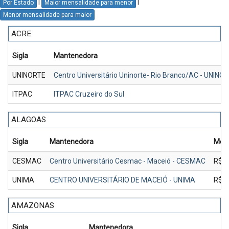
|
|
Por Estado
Maior mensalidade para menor
Menor mensalidade para maior
ACRE
Sigla
Mantenedora
UNINORTE
Centro Universitário Uninorte- Rio Branco/AC - UNINO
ITPAC
ITPAC Cruzeiro do Sul
ALAGOAS
Sigla
Mantenedora
Mens
CESMAC
Centro Universitário Cesmac - Maceió - CESMAC
R$ 1
UNIMA
CENTRO UNIVERSITÁRIO DE MACEIÓ - UNIMA
R$ 1
AMAZONAS
Sigla
Mantenedora