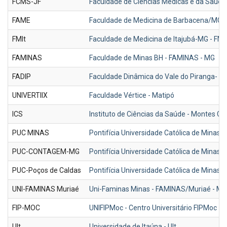
FCMS-JF
Faculdade de Ciências Médicas e da Saúd
FAME
Faculdade de Medicina de Barbacena/MG 
FMIt
Faculdade de Medicina de Itajubá-MG - FMI
FAMINAS
Faculdade de Minas BH - FAMINAS - MG
FADIP
Faculdade Dinâmica do Vale do Piranga- P
UNIVERTIIX
Faculdade Vértice - Matipó
ICS
Instituto de Ciências da Saúde - Montes C
PUC MINAS
Pontifícia Universidade Católica de Minas
PUC-CONTAGEM-MG
Pontifícia Universidade Católica de Mina
PUC-Poços de Caldas
Pontifícia Universidade Católica de Minas 
UNI-FAMINAS Muriaé
Uni-Faminas Minas - FAMINAS/Muriaé - MG
FIP-MOC
UNIFIPMoc - Centro Universitário FIPMoc
UIt
Universidade de Itaúna - UIt