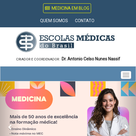
MEDICINA EM BLOG
QUEM SOMOS
CONTATO
Dr. Antonio Celso Nunes Nassif
CRIADOR E COORDENADOR:
Togg
Previous
Nex
navig