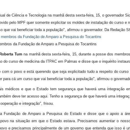
l de Ciência e Tecnologia na manhã desta sexta-feira, 15, o governador Siq
ido pelo MPF quer somente explicitar os moldes de instalação do curso e nã
rso que vai beneficiar toda a população", afirmou o governador. Da Redação Sh
embros da Fundação de Amparo a Pesquisa do Tocantins
 Roberta Tum
na manhã desta sexta-feira, 15, durante a posse dos membros
ão do curso de medicina da ITPAC em Palmas e disse que o inquérito instaura
 com o povo e está querendo que seja explicitado tudo a respeito do curso e
er para cá um curso que vai beneficiar toda a população", afirmou o governado
 médicos e que o Estado tem segurança que haverá uma integração entr
 também deve ter acesso aqui. Tenho a segurança de que haverá uma integraçã
cooperação e integração", frisou.
 da Fundação de Amparo a Pesquisa do Estado e disse que o apoio a ár
 povo na situação em que o Estado estava. Precisamos aumentar o nosso
ovo e precisamos principalmente de um governo que entenda que isso é uma