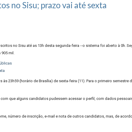
os no Sisu; prazo vai até sexta
nscritos no Sisu até as 13h desta segunda-feira --o sistema foi aberto à 0h. 
 905 mil.
úblicas
xta
 às 23h59 (horário de Brasília) de sexta-feira (11). Para o primeiro semestre
 fez com que alguns candidatos pudessem acessar o perfil, com dados pessoa
, número de inscrição, e-mail e nota de outros candidatos, mas, de acordo 