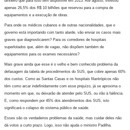
dinheiro que para isso tem disponível em 2013. Até agosto, investiu
apenas 26,5% dos R$ 10 bilhões que reservou para a compra de
equipamentos e a execução de obras.
Para onde os médicos cubanos e de outras nacionalidades, que o
governo está importando com tanto alarde, vão enviar os casos mais
graves que diagnosticarem? Para os corredores de hospitais
superlotados que, além de vagas, não dispõem também de
equipamentos para os exames necessários?
Mais grave ainda que esse é o velho e bem conhecido problema da
defasagem da tabela de procedimentos do SUS, que cobre apenas 60%
dos custos. Como as Santas Casas e os hospitais filantrópicos não
têm como arcar indefinidamente com esse prejuízo, já se aproxima o
momento em que, ou deixarão de atender pelo SUS, ou irão à falência.
E, como respondem por 45% dos atendimentos dos SUS, isto
significará o colapso do sistema público de saúde.
Esses são os verdadeiros problemas da saúde, mas cuidar deles não
dá votos a curto prazo. Logo, isso não ajuda o ministro Padilha.