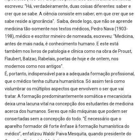
escreveu: "Há, verdadeiramente, duas coisas diferentes: saber e
crer que se sabe. A ciência consiste em saber; em que crer que se
sabe reside a ignorância". Saiba, desde logo, que não se aprende
medicina tão-somente nos textos médicos, Pedro Nava (1903-
198), médico e escritor mineiro de nomeada, escreveu: "Medicina,
antes de mais nada, é conhecimento humano. E este está
também nos livros de patologia e clínica como na obra de Proust,
Flaubert, Balzac, Rabelais, poetas de hoje e de ontem, nos
modernos como nos antigos".
É, portanto, indispensável para a adequada formação profissional,
que o médico tenha cultura humanística. Só assim terá como
vislumbrar os múltiplos aspectos que envolvem o ser que vai
tratar. A formação predominantemente somática e mecanicista
deixa uma lacuna vital na concepção dos estudantes de medicina
acerca dos humanos. Seres que não máquinas que podem ser
consertadas sem a concepção do todo. "É necessário que o
aparelho formador dê forte ênfase à formação humanística do
médico", enfatizou Waldir Paiva Mesquita, quando presidente do