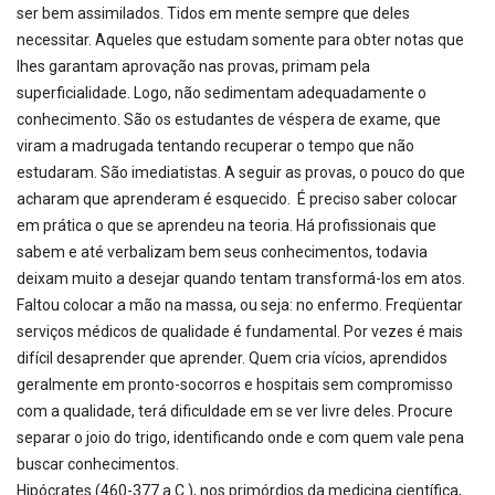
ser bem assimilados. Tidos em mente sempre que deles
necessitar. Aqueles que estudam somente para obter notas que
lhes garantam aprovação nas provas, primam pela
superficialidade. Logo, não sedimentam adequadamente o
conhecimento. São os estudantes de véspera de exame, que
viram a madrugada tentando recuperar o tempo que não
estudaram. São imediatistas. A seguir as provas, o pouco do que
acharam que aprenderam é esquecido. É preciso saber colocar
em prática o que se aprendeu na teoria. Há profissionais que
sabem e até verbalizam bem seus conhecimentos, todavia
deixam muito a desejar quando tentam transformá-los em atos.
Faltou colocar a mão na massa, ou seja: no enfermo. Freqüentar
serviços médicos de qualidade é fundamental. Por vezes é mais
difícil desaprender que aprender. Quem cria vícios, aprendidos
geralmente em pronto-socorros e hospitais sem compromisso
com a qualidade, terá dificuldade em se ver livre deles. Procure
separar o joio do trigo, identificando onde e com quem vale pena
buscar conhecimentos.
Hipócrates (460-377 a.C.), nos primórdios da medicina científica,