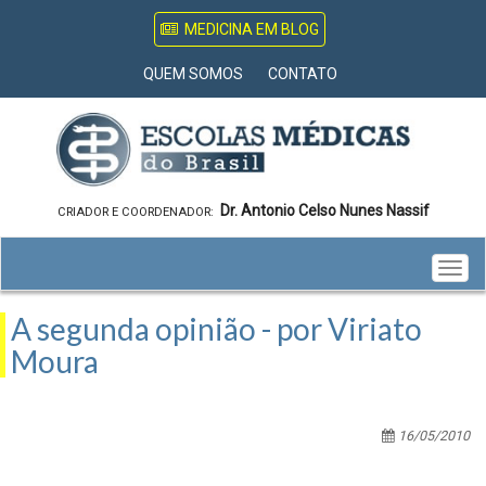
MEDICINA EM BLOG
QUEM SOMOS
CONTATO
Dr. Antonio Celso Nunes Nassif
CRIADOR E COORDENADOR:
Togg
navig
A segunda opinião - por Viriato
Moura
16/05/2010