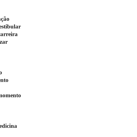
ação
stibular
carreira
izar
o
ento
u momento
edicina