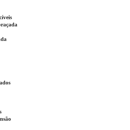
cíveis
braçada
ada
iados
s
ensão