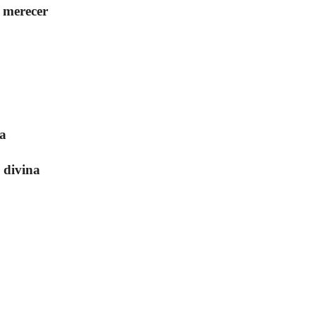
 merecer
a
 divina