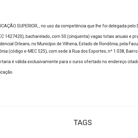
 SUPERIOR, , no uso da competência que lhe foi delegada pelo Decr
EC 1427420), bacharelado, com 50 (cinquenta) vagas totais anuais e pra
dencial Orleans, no Município de Vilhena, Estado de Rondônia, pela Fa
ia (código e-MEC 525), com sede à Rua dos Esportes, nº 1.038, Bairro 
rtaria é válida exclusivamente para o curso ofertado no endereço citado
icação.
TAGS