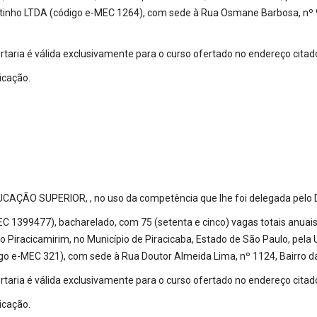
stinho LTDA (código e-MEC 1264), com sede à Rua Osmane Barbosa, nº 93
rtaria é válida exclusivamente para o curso ofertado no endereço citado
icação.
 SUPERIOR, , no uso da competência que lhe foi delegada pelo Decr
EC 1399477), bacharelado, com 75 (setenta e cinco) vagas totais anuais
rro Piracicamirim, no Município de Piracicaba, Estado de São Paulo, pe
go e-MEC 321), com sede à Rua Doutor Almeida Lima, nº 1124, Bairro d
rtaria é válida exclusivamente para o curso ofertado no endereço citado
icação.