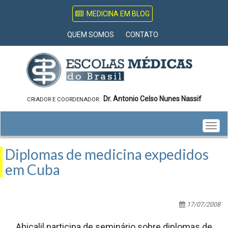
MEDICINA EM BLOG
QUEM SOMOS
CONTATO
Dr. Antonio Celso Nunes Nassif
CRIADOR E COORDENADOR:
Togg
navig
Diplomas de medicina expedidos
em Cuba
17/07/2008
Abicalil participa de seminário sobre diplomas de