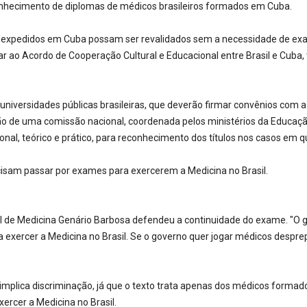
conhecimento de diplomas de médicos brasileiros formados em Cuba.
a expedidos em Cuba possam ser revalidados sem a necessidade de exa
tar ao Acordo de Cooperação Cultural e Educacional entre Brasil e Cuba
 universidades públicas brasileiras, que deverão firmar convênios com 
o de uma comissão nacional, coordenada pelos ministérios da Educaçã
al, teórico e prático, para reconhecimento dos títulos nos casos em qu
sam passar por exames para exercerem a Medicina no Brasil.
al de Medicina Genário Barbosa defendeu a continuidade do exame. "O
ra exercer a Medicina no Brasil. Se o governo quer jogar médicos despr
o implica discriminação, já que o texto trata apenas dos médicos form
ercer a Medicina no Brasil.