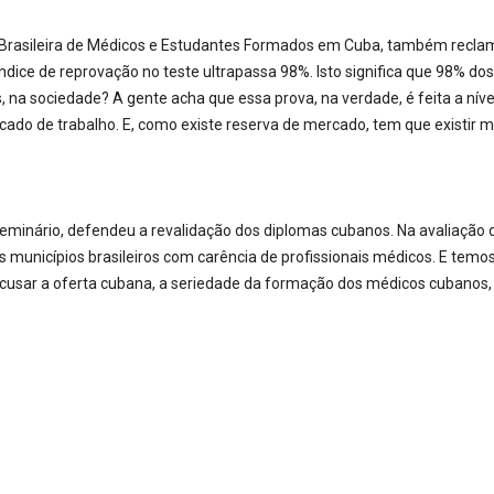
Brasileira de Médicos e Estudantes Formados em Cuba, também reclamou
ndice de reprovação no teste ultrapassa 98%. Isto significa que 98% 
na sociedade? A gente acha que essa prova, na verdade, é feita a nível 
cado de trabalho. E, como existe reserva de mercado, tem que existir me
 seminário, defendeu a revalidação dos diplomas cubanos. Na avaliação
os municípios brasileiros com carência de profissionais médicos. E temo
ecusar a oferta cubana, a seriedade da formação dos médicos cubanos, 