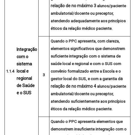
relação de no máximo
3
alunos/paciente
ambulatorial/docente ou preceptor,
atendendo
adequadamente
aos princípios
éticos da relação médico paciente.
Quando o PPC apresenta, com clareza,
elementos significativos que demonstrem
Integração
suficiente
integração com o sistema de
com o
sistema
saúde local e regional e com o SUS com
local e
1.1.4
convênio formalizado entre a Escola e o
3
regional
a
gestor local do SUS, e com a garantia d
de Saúde
relação de no máximo
4
alunos/paciente
e o SUS
ambulatorial/docente ou preceptor,
atendendo
suficientemente
aos princípios
éticos da relação médico paciente.
Quando o PPC apresenta elementos que
demonstrem
insuficiente
integração com o