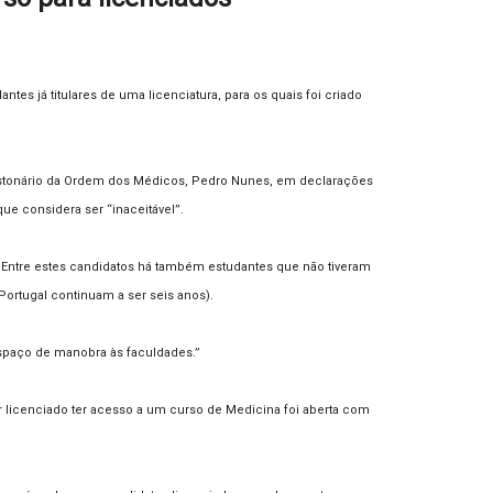
tes já titulares de uma licenciatura, para os quais foi criado
astonário da Ordem dos Médicos, Pedro Nunes, em declarações
ue considera ser “inaceitável”.
a. Entre estes candidatos há também estudantes que não tiveram
Portugal continuam a ser seis anos).
espaço de manobra às faculdades.”
r licenciado ter acesso a um curso de Medicina foi aberta com