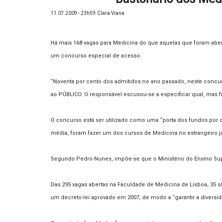
11.07.2009 - 23h59
Clara Viana
Há mais 168 vagas para Medicina do que aquelas que foram abertas
um concurso especial de acesso.
“Noventa por cento dos admitidos no ano passado, neste concu
ao PÚBLICO. O responsável escusou-se a especificar qual, mas fri
O concurso está ser utilizado como uma “porta dos fundos por on
média, foram fazer um dos cursos de Medicina no estrangeiro já 
Segundo Pedro Nunes, impõe-se que o Ministério do Ensino Supe
Das 295 vagas abertas na Faculdade de Medicina de Lisboa, 35 s
um decreto-lei aprovado em 2007, de modo a “garantir a divers