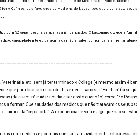
icenciaturas anteriores. Por exemplo, a Faculdade de Medicina do Porto estabelec
mática e Química. Já a Faculdade de Medicina de Lisboa fixou que o candidato deve a
os.
ivo com 32 vagas, destina-se apenas a já licenciados. O bastonário diz que é “um ab
médico: capacidade intelectual acima da média, saber comunicar e enfrentar situaçõ
______________________________________________
Veterinária, etc. sem já ter terminado o College (e mesmo assim é bem
 que para tirar um curso destes é necessário ser "Einstein" (aí se qu
pessoas (de quem irá cuidar um dia quer goste quer não) como "Zé Pov
os a formar! Que saudades dos médicos que não tratavam os seus pacien
aímos da "cepa torta". A experiência de vida é algo que não se estud
ias com médicos e por mais que queiram avidamente criticar essa clas