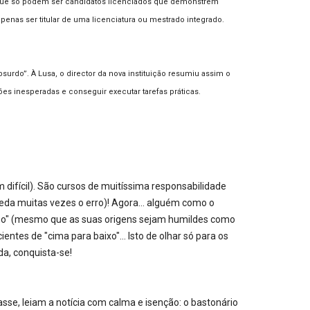
eu que só podem ser candidatos licenciados que demonstrem
penas ser titular de uma licenciatura ou mestrado integrado.
surdo”. À Lusa, o director da nova instituição resumiu assim o
es inesperadas e conseguir executar tarefas práticas.
 difícil). São cursos de muitíssima responsabilidade
eda muitas vezes o erro)! Agora... alguém como o
inho" (mesmo que as suas origens sejam humildes como
tes de "cima para baixo"... Isto de olhar só para os
a, conquista-se!
se, leiam a notícia com calma e isenção: o bastonário