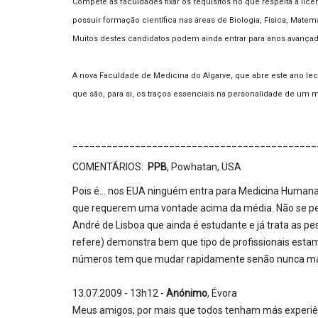
Compete às faculdades fixar os requisitos no que respeita a l
possuir formação científica nas áreas de Biologia, Física, Mate
Muitos destes candidatos podem ainda entrar para anos avançad
A nova Faculdade de Medicina do Algarve, que abre este ano lect
que são, para si, os traços essenciais na personalidade de um 
___________________________________________
COMENTÁRIOS:
PPB
, Powhatan, USA
Pois é... nos EUA ninguém entra para Medicina Humana, 
que requerem uma vontade acima da média. Não se pense
André de Lisboa que ainda é estudante e já trata as 
refere) demonstra bem que tipo de profissionais estam
números tem que mudar rapidamente senão nunca mais s
13.07.2009 - 13h12 -
Anónimo
, Évora
Meus amigos, por mais que todos tenham más experiênc