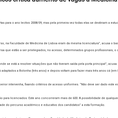
 para o ano lectivo 2008/09, mas pela primeira vez todas elas se destinam a estudan
rso, na Faculdade de Medicina de Lisboa eram da mesma licenciatura”, acusa o b
sa que estão a ser privilegiados, no acesso, determinados grupos profissionais, o q
de se está a resolver situações que não tiveram saída pela porta principal”, acus
adaptados a Bolonha (três anos) e depois voltam para fazer mais três anos cá (em 
rior intervenha, fixando critérios de acesso uniformes. “Não deve ser dado este 
ão para licenciados. Este ano concorreram mais de 600. A possibilidade de qualque
idade do percurso académico e educativo dos candidatos” a esta formação.