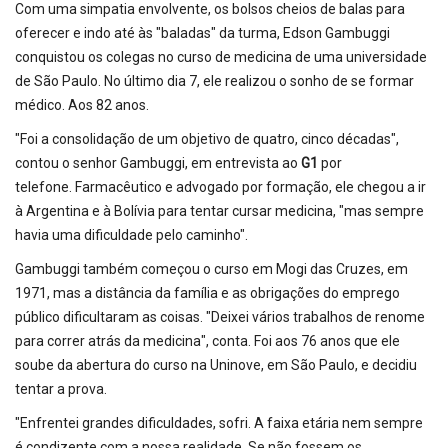
Com uma simpatia envolvente, os bolsos cheios de balas para
oferecer e indo até às "baladas" da turma, Edson Gambuggi
conquistou os colegas no curso de medicina de uma universidade
de São Paulo. No último dia 7, ele realizou o sonho de se formar
médico. Aos 82 anos.
"Foi a consolidação de um objetivo de quatro, cinco décadas",
contou o senhor Gambuggi, em entrevista ao
G1
por
telefone. Farmacêutico e advogado por formação, ele chegou a ir
à Argentina e à Bolívia para tentar cursar medicina, "mas sempre
havia uma dificuldade pelo caminho".
Gambuggi também começou o curso em Mogi das Cruzes, em
1971, mas a distância da família e as obrigações do emprego
público dificultaram as coisas. "Deixei vários trabalhos de renome
para correr atrás da medicina", conta. Foi aos 76 anos que ele
soube da abertura do curso na Uninove, em São Paulo, e decidiu
tentar a prova.
"Enfrentei grandes dificuldades, sofri. A faixa etária nem sempre
é condizente com a nossa realidade. Se não fossem os