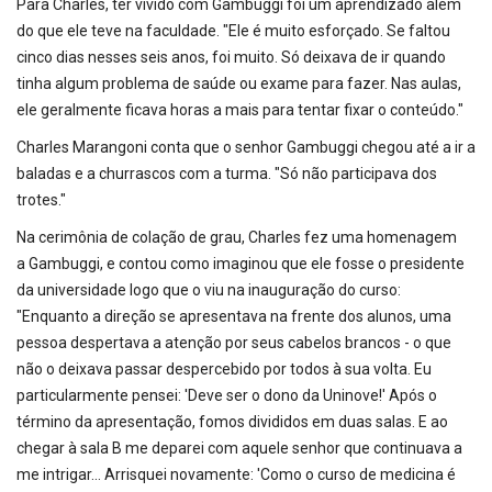
Para Charles, ter vivido com Gambuggi foi um aprendizado além
do que ele teve na faculdade. "Ele é muito esforçado. Se faltou
cinco dias nesses seis anos, foi muito. Só deixava de ir quando
tinha algum problema de saúde ou exame para fazer. Nas aulas,
ele geralmente ficava horas a mais para tentar fixar o conteúdo."
Charles Marangoni conta que o senhor Gambuggi chegou até a ir a
baladas e a churrascos com a turma. "Só não participava dos
trotes."
Na cerimônia de colação de grau, Charles fez uma homenagem
a Gambuggi, e contou como imaginou que ele fosse o presidente
da universidade logo que o viu na inauguração do curso:
"Enquanto a direção se apresentava na frente dos alunos, uma
pessoa despertava a atenção por seus cabelos brancos - o que
não o deixava passar despercebido por todos à sua volta. Eu
particularmente pensei: 'Deve ser o dono da Uninove!' Após o
término da apresentação, fomos divididos em duas salas. E ao
chegar à sala B me deparei com aquele senhor que continuava a
me intrigar... Arrisquei novamente: 'Como o curso de medicina é