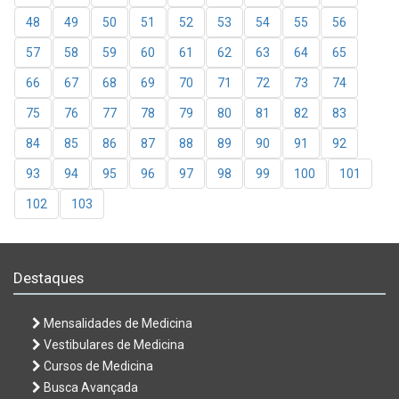
48
49
50
51
52
53
54
55
56
57
58
59
60
61
62
63
64
65
66
67
68
69
70
71
72
73
74
75
76
77
78
79
80
81
82
83
84
85
86
87
88
89
90
91
92
93
94
95
96
97
98
99
100
101
102
103
Destaques
Mensalidades de Medicina
Vestibulares de Medicina
Cursos de Medicina
Busca Avançada