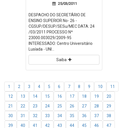
25/03/2011
DESPACHO DO SECRETÁRIO DE
ENSINO SUPERIOR No- 26 -
CGSUP/DESUP/SESu/MEC DATA: 24
/03/2011 PROCESSO Nº
23000.003029/2009-95
INTERESSADO: Centro Universitário
Lusíada - UNI...
Saiba
1
2
3
4
5
6
7
8
9
10
11
12
13
14
15
16
17
18
19
20
21
22
23
24
25
26
27
28
29
30
31
32
33
34
35
36
37
38
39
40
41
42
43
44
45
46
47