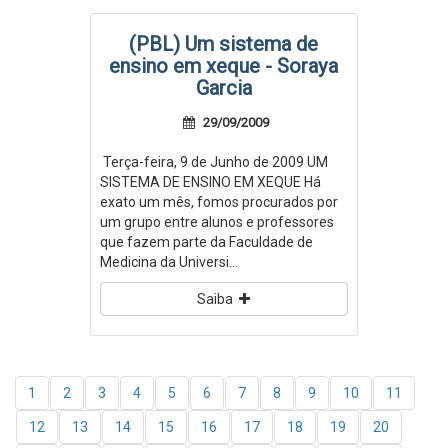
(PBL) Um sistema de
ensino em xeque - Soraya
Garcia
29/09/2009
Terça-feira, 9 de Junho de 2009 UM
SISTEMA DE ENSINO EM XEQUE Há
exato um mês, fomos procurados por
um grupo entre alunos e professores
que fazem parte da Faculdade de
Medicina da Universi...
Saiba
1
2
3
4
5
6
7
8
9
10
11
12
13
14
15
16
17
18
19
20