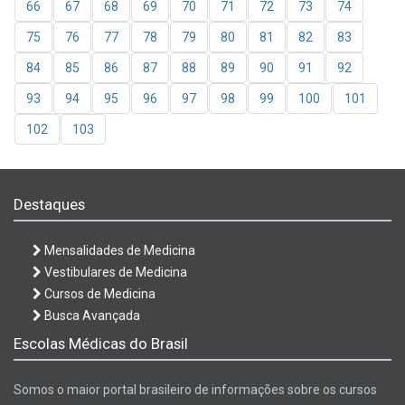
66
67
68
69
70
71
72
73
74
75
76
77
78
79
80
81
82
83
84
85
86
87
88
89
90
91
92
93
94
95
96
97
98
99
100
101
102
103
Destaques
Mensalidades de Medicina
Vestibulares de Medicina
Cursos de Medicina
Busca Avançada
Escolas Médicas do Brasil
Somos o maior portal brasileiro de informações sobre os cursos