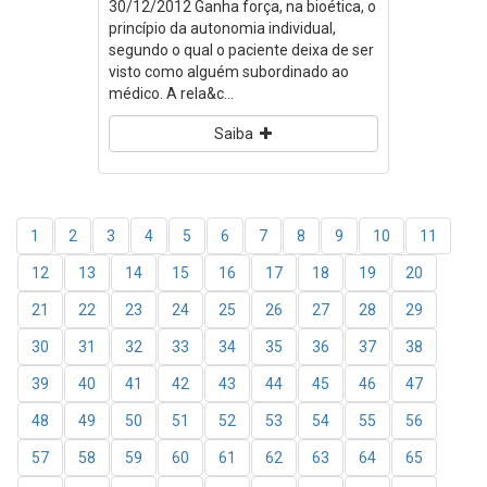
30/12/2012 Ganha força, na bioética, o
princípio da autonomia individual,
segundo o qual o paciente deixa de ser
visto como alguém subordinado ao
médico. A rela&c...
Saiba
1
2
3
4
5
6
7
8
9
10
11
12
13
14
15
16
17
18
19
20
21
22
23
24
25
26
27
28
29
30
31
32
33
34
35
36
37
38
39
40
41
42
43
44
45
46
47
48
49
50
51
52
53
54
55
56
57
58
59
60
61
62
63
64
65